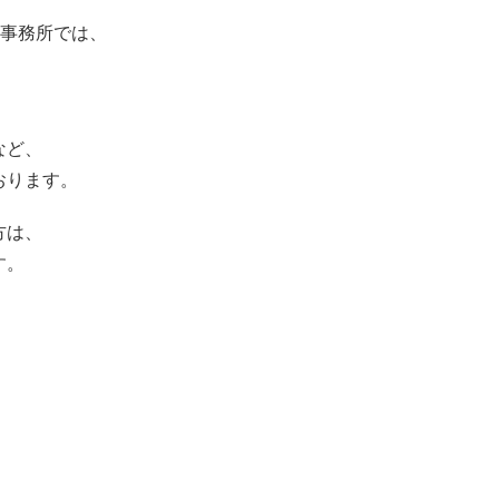
士事務所では、
など、
おります。
方は、
す。