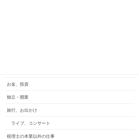
2025年10月21日
玉川太福 独演会 ＠ The niigata
ginza（銀座 新潟情報館）
2025年10月14日
カテゴリー
資産税（相続・贈与）
お金、投資
独立・開業
旅行、お出かけ
ライブ、コンサート
税理士の本業以外の仕事