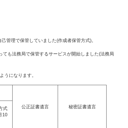
己管理で保管していました(作成者保管方式)。
あっても法務局で保管するサービスが開始しました(法務局
のようになります。
公正証書遺言
秘密証書遺言
方式
月10
）