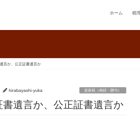
ホーム
税
遺言か、公正証書遺言か
hirabayashi-yuka
資産税（相続・贈与）
証書遺言か、公正証書遺言か