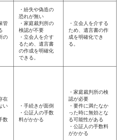
・紛失や偽造の
恐れが無い
保管
・家庭裁判所の
・立会人を介する
る
検認が不要
ため、遺言書の作
所の
・立会人を介す
成を明確化でき
るため、遺言書
る。
の作成を明確化
できる。
・家庭裁判所の検
存在
認が必要
ない
・手続きが面倒
・要件に満たなか
・公証人の手数
った時に無効とな
手数
料がかかる
る可能性がある
・公証人の手数料
がかかる