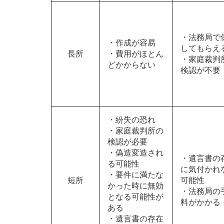
・法務局で
・作成が容易
してもらえ
長所
・費用がほとん
・家庭裁判
どかからない
検認が不要
・紛失の恐れ
・家庭裁判所の
検認が必要
・偽造変造され
・遺言書の
る可能性
に気付かれ
・要件に満たな
短所
可能性
かった時に無効
・法務局の
となる可能性が
料がかかる
ある
・遺言書の存在