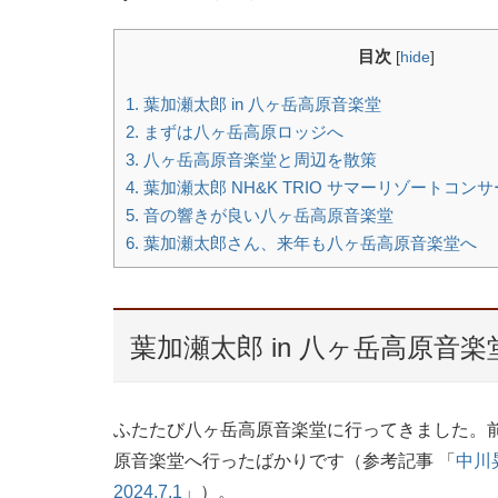
目次
[
hide
]
1.
葉加瀬太郎 in 八ヶ岳高原音楽堂
2.
まずは八ヶ岳高原ロッジへ
3.
八ヶ岳高原音楽堂と周辺を散策
4.
葉加瀬太郎 NH&K TRIO サマーリゾートコンサ
5.
音の響きが良い八ヶ岳高原音楽堂
6.
葉加瀬太郎さん、来年も八ヶ岳高原音楽堂へ
葉加瀬太郎 in 八ヶ岳高原音楽
ふたたび八ヶ岳高原音楽堂に行ってきました。前回
原音楽堂へ行ったばかりです（参考記事 「
中川晃
2024.7.1
」）。