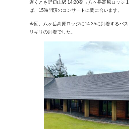
遅くとも野辺山駅 14:20発→八ヶ岳高原ロッジ 1
ば、15時開演のコンサートに間に合います。
今回、八ヶ岳高原ロッジに14:35に到着するバ
リギリの到着でした。